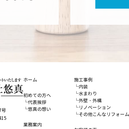
ホーム
施工事例
└内装
└水まわり
初めての方へ
└外壁・外構
└代表挨拶
└リノベーション
└悠真の想い
7号
└その他こんなリフォー
15
業務案内