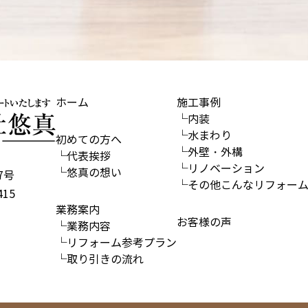
ホーム
施工事例
└内装
└水まわり
初めての方へ
└外壁・外構
└代表挨拶
└リノベーション
└悠真の想い
7号
└その他こんなリフォー
15
業務案内
お客様の声
└業務内容
└リフォーム参考プラン
└取り引きの流れ